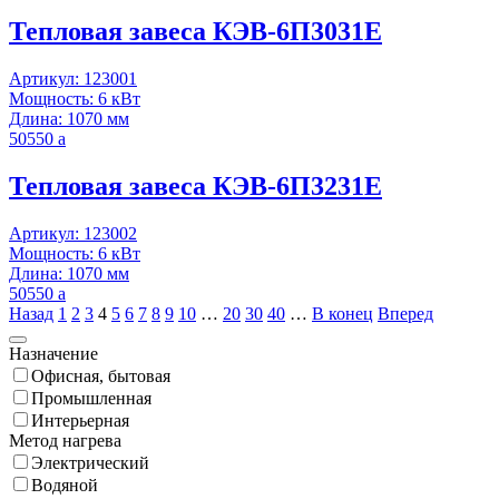
Тепловая завеса КЭВ-6П3031E
Артикул: 123001
Мощность: 6 кВт
Длина: 1070 мм
50550
a
Тепловая завеса КЭВ-6П3231E
Артикул: 123002
Мощность: 6 кВт
Длина: 1070 мм
50550
a
Назад
1
2
3
4
5
6
7
8
9
10
…
20
30
40
…
В конец
Вперед
Назначение
Офисная, бытовая
Промышленная
Интерьерная
Метод нагрева
Электрический
Водяной