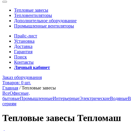
Тепловые завесы
Тепловентиляторы
Дополнительное оборудование
Промышленные вентиляторы
Прайс-лист
Установка
Доставка
Гарантия
Поиск
Контакты
Личный кабинет
Заказ оборудования
Товаров: 0 шт.
Главная
/
Тепловые завесы
Все
Офисные,
бытовые
Промышленные
Интерьерные
Электрические
Водяные
В
сериям
Тепловые завесы Тепломаш