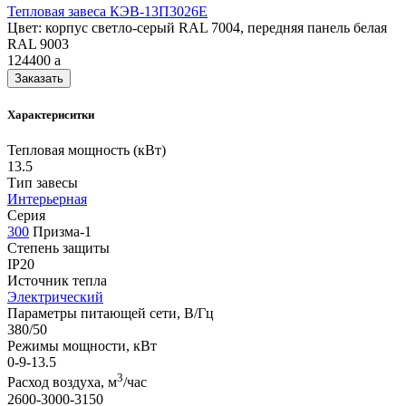
Тепловая завеса КЭВ-13П3026E
Цвет: корпус светло-серый RAL 7004, передняя панель белая
RAL 9003
124400
a
Заказать
Характериситки
Тепловая мощность (кВт)
13.5
Тип завесы
Интерьерная
Серия
300
Призма-1
Степень защиты
IP20
Источник тепла
Электрический
Параметры питающей сети, В/Гц
380/50
Режимы мощности, кВт
0-9-13.5
3
Расход воздуха, м
/час
2600-3000-3150