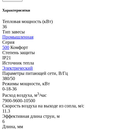
Характериситки
Тепловая мощность (кВт)
36
Тип завесы
Промышленная
Серия
500
Комфорт
Степень защиты
IP21
Источник тепла
Электрический
Параметры питающей сети, В/Гц
380/50
Режимы мощности, кВт
0-18-36
3
Расход воздуха, м
/час
7900-9600-10500
Скорость воздуха на выходе из сопла, м/с
11.3
Эффективная длина струи, м
6
Длина, мм